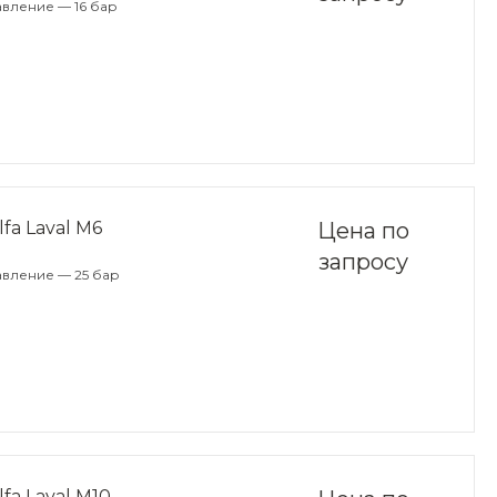
вление — 16 бар
a Laval M6
Цена по
запросу
авление — 25 бар
a Laval M10