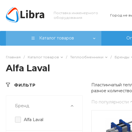
Поставка инженерного
Город не 
оборудования
Каталог товаров
On
Главная
/
Каталог товаров
/
Теплообменники
/
Бренды
Alfa Laval
Пластинчатый тепл
ФИЛЬТР
разное количество
По популярности
Бренд
Alfa Laval