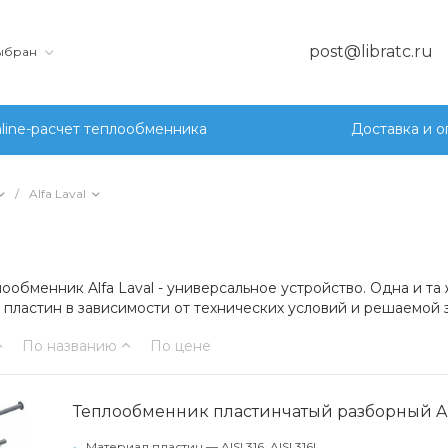
post@libratc.ru
выбран
line-расчет теплообменника
Доставка и о
/
Alfa Laval
ообменник Alfa Laval - универсальное устройство. Одна и т
 пластин в зависимости от технических условий и решаемой 
По названию
По цене
Теплообменник пластинчатый разборный Alf
•
Материал пластин — AISI 316, AISI 316L,