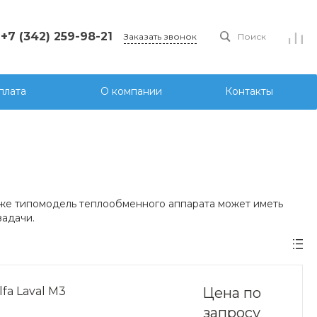
+7 (342) 259-98-21
Заказать звонок
Поиск
плата
О компании
Контакты
а же типомодель теплообменного аппарата может иметь
задачи.
a Laval M3
Цена по
запросу