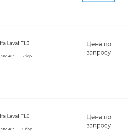
a Laval TL3
Цена по
запросу
вление — 16 бар
a Laval TL6
Цена по
запросу
авление — 25 бар