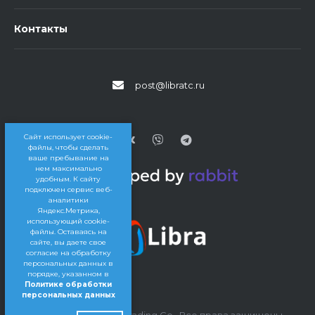
Контакты
post@libratc.ru
Сайт использует cookie-
файлы, чтобы сделать
ваше пребывание на
нем максимально
удобным. К cайту
подключен сервис веб-
аналитики
Яндекс.Метрика,
использующий cookie-
файлы. Оставаясь на
сайте, вы даете свое
согласие на обработку
персональных данных в
порядке, указанном в
Политике обработки
персональных данных
© 2016 — 2026 Libra Trading Co., Все права защищены