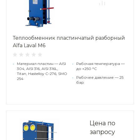
Теплообменник пластинчатый разборный
Alfa Laval M6
•
Материал пластин — AISI
•
Рабочая температура —
304, AISI 316, AISI 316L,
до +250 °С
Titan, Hastelloy C-276, SMO
•
Рабочее давление — 25
254
бар
Цена по
запросу