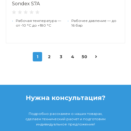
Sondex S7A
•
Рабочая температура —
•
Рабочее давление — до
от -10 °С до +180 °С
16 бар
1
2
3
4
50
Нужна консультация?
Подробно расскажем о наших товарах,
сделаем технический расчет и подготовим
индивидуальное предложение!