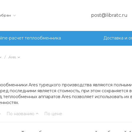
post@libratc.ru
выбран
line-расчет теплообменника
Доставка и о
/
Ares
лообменники Ares турецкого производства являются полными
ед последними является стоимость, при этом сохраняется 
 теплообменных аппаратов Ares позволяет использовать их в
нностях.
По названию
По цене