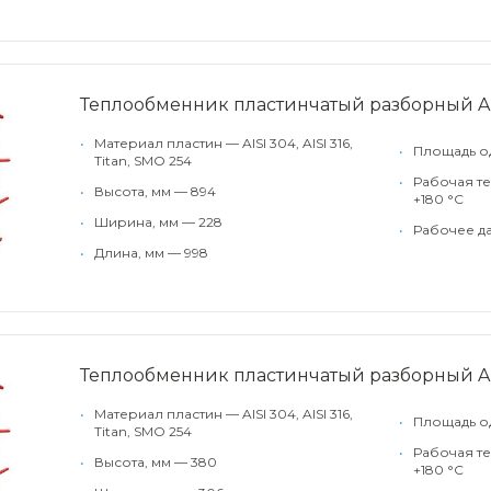
Теплообменник пластинчатый разборный A
•
Материал пластин — AISI 304, AISI 316,
•
Площадь од
Titan, SMO 254
•
Рабочая те
•
Высота, мм — 894
+180 °С
•
Ширина, мм — 228
•
Рабочее да
•
Длина, мм — 998
Теплообменник пластинчатый разборный A
•
Материал пластин — AISI 304, AISI 316,
•
Площадь од
Titan, SMO 254
•
Рабочая те
•
Высота, мм — 380
+180 °С