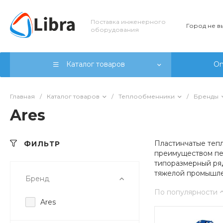
Поставка инженерного
Город не 
оборудования
Каталог товаров
On
Главная
/
Каталог товаров
/
Теплообменники
/
Бренды
Ares
Пластинчатые теп
ФИЛЬТР
преимуществом пер
типоразмерный ряд
тяжелой промышле
Бренд
По популярности
Ares