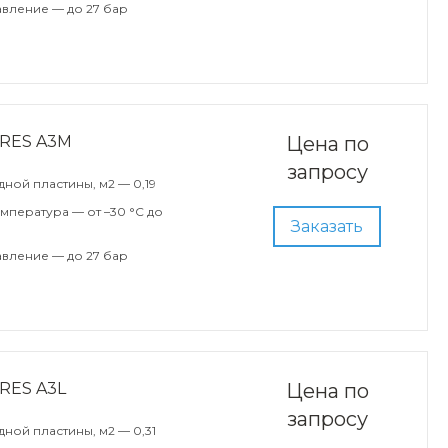
вление — до 27 бар
ARES A3M
Цена по
запросу
ной пластины, м2 — 0,19
мпература — от –30 °С до
Заказать
вление — до 27 бар
RES A3L
Цена по
запросу
ной пластины, м2 — 0,31