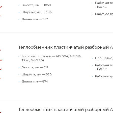
•
Рабочая те
•
Высота, мм — 1050
+180 °С
•
Ширина, мм — 306
•
Рабочее да
•
Длина, мм — 1167
Теплообменник пластинчатый разборный A
•
Материал пластин — AISI 304, AISI 316,
•
Площадь од
Titan, SMO 254
•
Рабочая те
•
Высота, мм — 719
+180 °С
•
Ширина, мм — 380
•
Рабочее да
•
Длина, мм — 874
Теплообменник пластинчатый разборный A