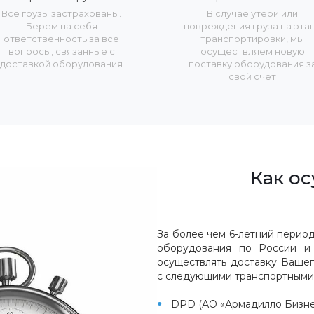
Все грузы застрахованы.
В случае утери или
Берем на себя
повреждения груза на эта
ответственность за все
транспортировки, мы
вопросы, связанные с
осуществляем новую
доставкой оборудования
поставку оборудования з
свой счет
Как ос
За более чем 6-летний перио
оборудования по России и 
осуществлять доставку Вашег
с следующими транспортными
DPD (АО «Армадилло Бизне