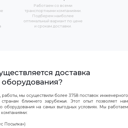
Работаем со всеми
пе
транспортными компаниями.
Подберем наиболее
оптимальный вариант по цене
а
и срокам доставки.
уществляется доставка
оборудования?
д работы, мы осуществили более 3758 поставок инженерного
странам ближнего зарубежья. Этот опыт позволяет нам
о оборудования на самых выгодных условиях. Мы работаем
 компаниями:
с Посылка»)