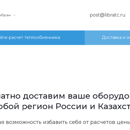
post@libratc.ru
выбран
line-расчет теплообменника
Доставка и о
атно доставим ваше оборуд
юбой регион России и Казахст
я возможность избавить себя от расчетов цены