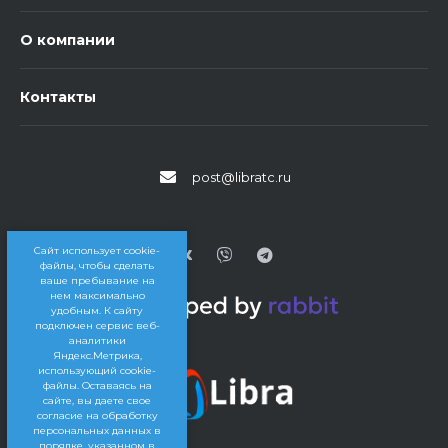
О компании
Контакты
post@libratc.ru
Сайт использует cookie-
файлы, чтобы сделать
ваше пребывание на
нем максимально
удобным. К cайту
подключен сервис веб-
аналитики
Яндекс.Метрика,
использующий cookie-
файлы. Оставаясь на
сайте, вы даете свое
согласие на обработку
персональных данных в
порядке, указанном в