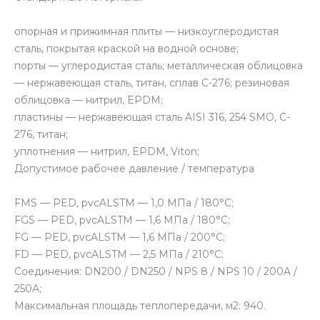
опорная и прижимная плиты — низкоуглеродистая
сталь, покрытая краской на водной основе;
порты — углеродистая сталь; металлическая облицовка
— нержавеющая сталь, титан, сплав C-276; резиновая
облицовка — нитрил, EPDM;
пластины — нержавеющая сталь AISI 316, 254 SMO, C-
276, титан;
уплотнения — нитрил, EPDM, Viton;
Допустимое рабочее давление / температура
FMS — PED, pvcALSTM — 1,0 МПа / 180°C;
FGS — PED, pvcALSTM — 1,6 МПа / 180°C;
FG — PED, pvcALSTM — 1,6 МПа / 200°C;
FD — PED, pvcALSTM — 2,5 МПа / 210°C;
Соединения: DN200 / DN250 / NPS 8 / NPS 10 / 200A /
250A;
Максимальная площадь теплопередачи, м2: 940.