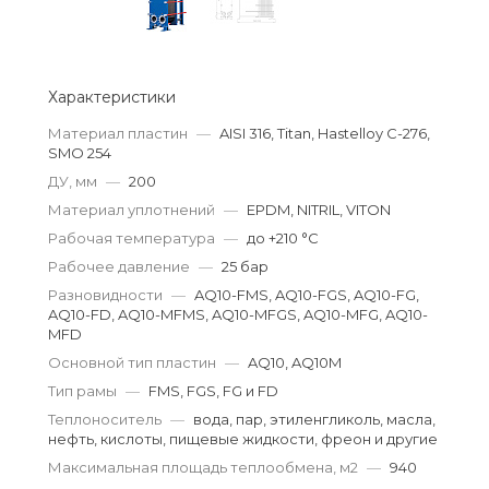
Характеристики
Материал пластин
—
AISI 316, Titan, Hastelloy C-276,
SMO 254
ДУ, мм
—
200
Материал уплотнений
—
EPDM, NITRIL, VITON
Рабочая температура
—
до +210 °С
Рабочее давление
—
25 бар
Разновидности
—
AQ10-FMS, AQ10-FGS, AQ10-FG,
AQ10-FD, AQ10-MFMS, AQ10-MFGS, AQ10-MFG, AQ10-
MFD
Основной тип пластин
—
AQ10, AQ10M
Тип рамы
—
FMS, FGS, FG и FD
Теплоноситель
—
вода, пар, этиленгликоль, масла,
нефть, кислоты, пищевые жидкости, фреон и другие
Максимальная площадь теплообмена, м2
—
940