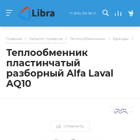
+7 (342) 259-98-21
Главная
/
Каталог товаров
/
Теплообменники
/
Бренды
/
Al
Теплообменник
пластинчатый
разборный Alfa Laval
AQ10
СРАВНИТЬ