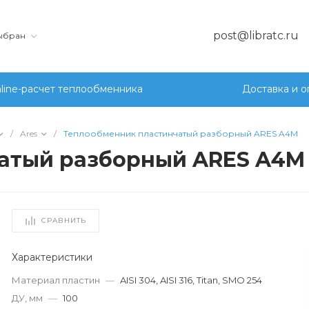
post@libratc.ru
выбран
line-расчет теплообменника
Доставка и о
/
Ares
/
Теплообменник пластинчатый разборный ARES A4M
атый разборный ARES A4M
СРАВНИТЬ
Характеристики
Материал пластин
—
AISI 304, AISI 316, Titan, SMO 254
ДУ, мм
—
100