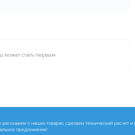
аш может стать первым
расскажем о наших товарах, сделаем технический расчет и
альное предложение!