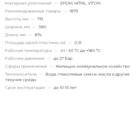
Материал уплотнений
—
EPDM, NITRIL, VITON
Рекомендованные товары
—
1879
Высота, мм
—
719
Ширина, мм
—
380
Длина, мм
—
874
Площадь одной пластины, м2
—
0,51
Рабочая температура
—
от –30 °С до +180 °С
Рабочее давление
—
до 27 бар
Сферы применения
—
Жилищно-коммунальное хозяйство
Теплоноситель
—
Вода, гликолевые смеси, масла и другие
текучие среды.
Срок эксплуатации
—
до 10-15 лет