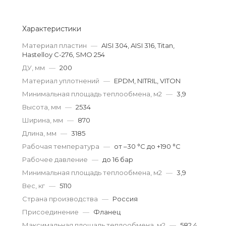
Характеристики
Материал пластин
—
AISI 304, AISI 316, Titan,
Hastelloy C-276, SMO 254
ДУ, мм
—
200
Материал уплотнений
—
EPDM, NITRIL, VITON
Минимальная площадь теплообмена, м2
—
3,9
Высота, мм
—
2534
Ширина, мм
—
870
Длина, мм
—
3185
Рабочая температура
—
от –30 °С до +190 °С
Рабочее давление
—
до 16 бар
Минимальная площадь теплообмена, м2
—
3,9
Вес, кг
—
5110
Страна производства
—
Россия
Присоединение
—
Фланец
Максимальная площадь теплообмена, м2
—
582,4