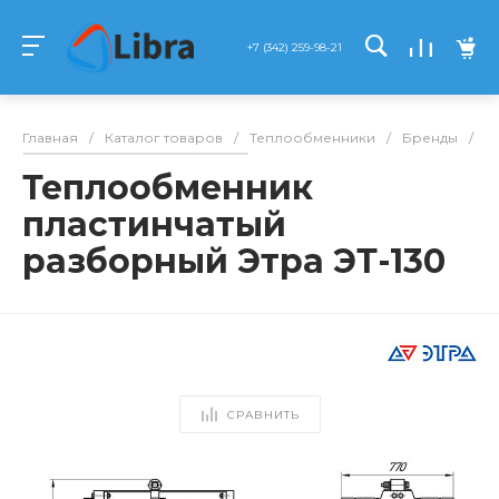
+7 (342) 259-98-21
Главная
/
Каталог товаров
/
Теплообменники
/
Бренды
/
Э
Теплообменник
пластинчатый
разборный Этра ЭТ-130
СРАВНИТЬ