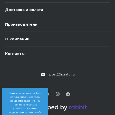
Доставка и оплата
Производители
О компании
Контакты
post@libratc.ru
Сайт использует cookie-
файлы, чтобы сделать
ваше пребывание на
нем максимально
удобным. К cайту
подключен сервис веб-