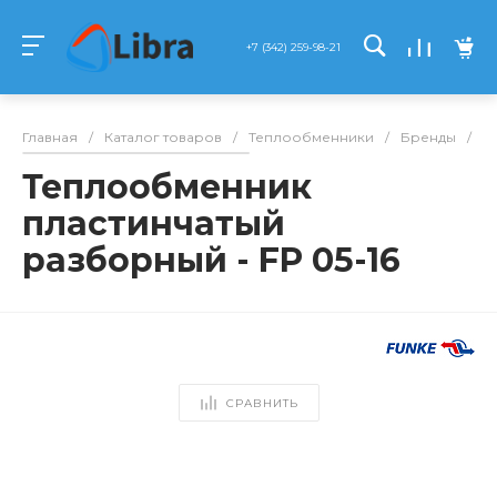
+7 (342) 259-98-21
Главная
/
Каталог товаров
/
Теплообменники
/
Бренды
/
F
Теплообменник
пластинчатый
разборный - FP 05-16
СРАВНИТЬ