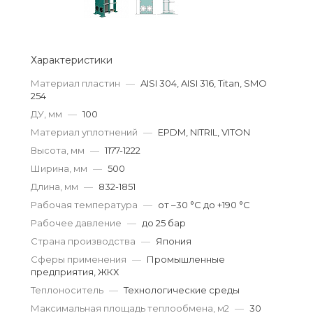
Характеристики
Материал пластин
—
AISI 304, AISI 316, Titan, SMO
254
ДУ, мм
—
100
Материал уплотнений
—
EPDM, NITRIL, VITON
Высота, мм
—
1177-1222
Ширина, мм
—
500
Длина, мм
—
832-1851
Рабочая температура
—
от –30 °С до +190 °С
Рабочее давление
—
до 25 бар
Страна производства
—
Япония
Сферы применения
—
Промышленные
предприятия, ЖКХ
Теплоноситель
—
Технологические среды
Максимальная площадь теплообмена, м2
—
30