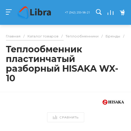
+7 (342) 259-98-21
Главная
/
Каталог товаров
/
Теплообменники
/
Бренды
/
Hi
Теплообменник
пластинчатый
разборный HISAKA WX-
10
СРАВНИТЬ