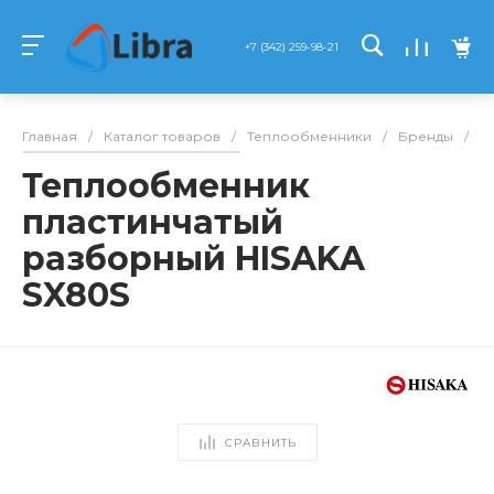
+7 (342) 259-98-21
Главная
/
Каталог товаров
/
Теплообменники
/
Бренды
/
Hi
Теплообменник
пластинчатый
разборный HISAKA
SX80S
СРАВНИТЬ