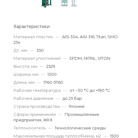
Характеристики
Материал пластин
—
AISI 304, AISI 316, Titan, SMO
254
ДУ, мм
—
350
Материал уплотнений
—
EPDM, NITRIL, VITON
Высота, мм
—
2529
Ширина, мм
—
1300
Длина, мм
—
1760-5760
Рабочая температура
—
от –30 °С до +190 °С
Рабочее давление
—
до 25 бар
Страна производства
—
Япония
Сферы применения
—
Промышленные
предприятия, ЖКХ
Теплоноситель
—
Технологические среды
Максимальная площадь теплообмена, м2
—
1500