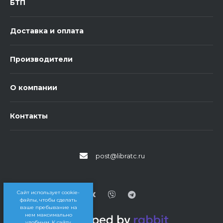
БТП
Доставка и оплата
Производители
О компании
Контакты
post@libratc.ru
Сайт использует cookie-
файлы, чтобы сделать
ваше пребывание на
нем максимально
удобным. К cайту