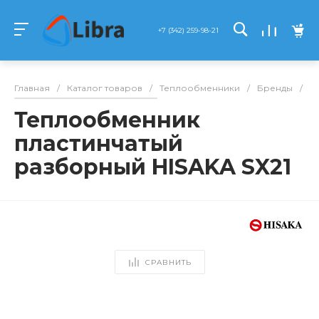
+7 (342) 259-98-21
Главная
/
Каталог товаров
/
Теплообменники
/
Бренды
/
Hi
Теплообменник
пластинчатый
разборный HISAKA SX21
СРАВНИТЬ