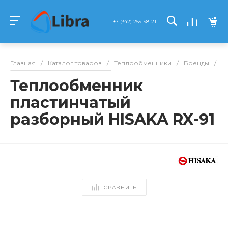
+7 (342) 259-98-21
Главная
/
Каталог товаров
/
Теплообменники
/
Бренды
/
Hi
Теплообменник
пластинчатый
разборный HISAKA RX-91
СРАВНИТЬ