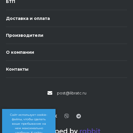
БТП
Доставка и оплата
Производители
О компании
Контакты
post@libratc.ru
Сайт использует cookie-
файлы, чтобы сделать
ваше пребывание на
нем максимально
удобным. К cайту