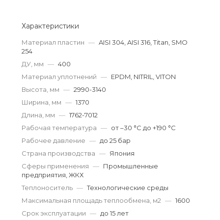
Характеристики
Материал пластин
—
AISI 304, AISI 316, Titan, SMO
254
ДУ, мм
—
400
Материал уплотнений
—
EPDM, NITRIL, VITON
Высота, мм
—
2990-3140
Ширина, мм
—
1370
Длина, мм
—
1762-7012
Рабочая температура
—
от –30 °С до +190 °С
Рабочее давление
—
до 25 бар
Страна производства
—
Япония
Сферы применения
—
Промышленные
предприятия, ЖКХ
Теплоноситель
—
Технологические среды
Максимальная площадь теплообмена, м2
—
1600
Срок эксплуатации
—
до 15 лет