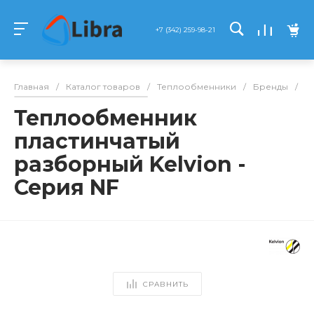
+7 (342) 259-98-21
Главная
/
Каталог товаров
/
Теплообменники
/
Бренды
/
Ke
Теплообменник
пластинчатый
разборный Kelvion -
Серия NF
СРАВНИТЬ