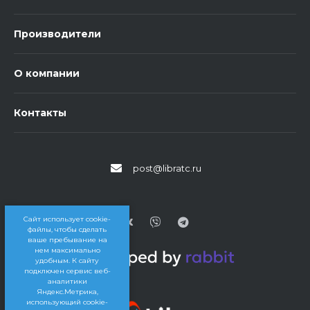
Производители
О компании
Контакты
post@libratc.ru
Сайт использует cookie-
файлы, чтобы сделать
ваше пребывание на
нем максимально
удобным. К cайту
подключен сервис веб-
аналитики
Яндекс.Метрика,
использующий cookie-