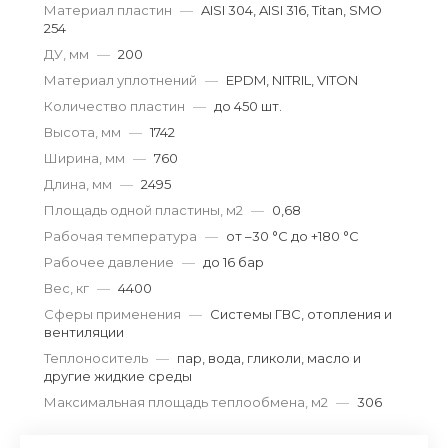
Материал пластин
—
AISI 304, AISI 316, Titan, SMO
254
ДУ, мм
—
200
Материал уплотнений
—
EPDM, NITRIL, VITON
Количество пластин
—
до 450 шт.
Высота, мм
—
1742
Ширина, мм
—
760
Длина, мм
—
2495
Площадь одной пластины, м2
—
0,68
Рабочая температура
—
от –30 °С до +180 °С
Рабочее давление
—
до 16 бар
Вес, кг
—
4400
Сферы применения
—
Системы ГВС, отопления и
вентиляции
Теплоноситель
—
пар, вода, гликоли, масло и
другие жидкие среды
Максимальная площадь теплообмена, м2
—
306