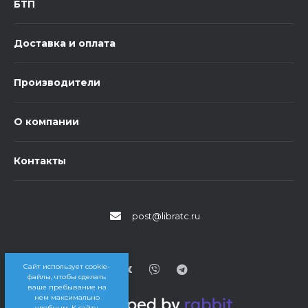
БТП
Доставка и оплата
Производители
О компании
Контакты
post@libratc.ru
Сайт использует cookie-
файлы, чтобы сделать
ваше пребывание на
нем максимально
удобным. К cайту