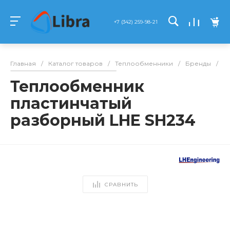
+7 (342) 259-98-21
Главная
/
Каталог товаров
/
Теплообменники
/
Бренды
/
L
Теплообменник
пластинчатый
разборный LHE SH234
СРАВНИТЬ