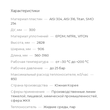
Характеристики
Материал пластин
—
AISI 304, AISI 316, Titan, SMO
254
ДУ, мм
—
300
Материал уплотнений
—
EPDM, NITRIL, VITON
Высота, мм
—
2828
Ширина, мм
—
906
Длина, мм
—
560-3160
Рабочая температура
—
от –30 °С до +200 °С
Рабочее давление
—
до 25 бар
Максимальный расход теплоносителя, м3/час
—
850
Страна производства
—
Южная Корея
Сферы применения
—
Производственные линии
тяжелой, пищевой, химической промышленностей,
сфера ЖКХ
Теплоноситель
—
Жидкие среды, пар