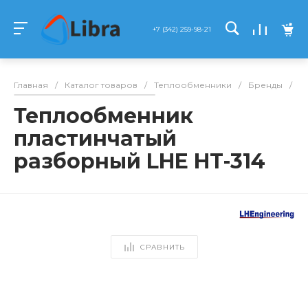
+7 (342) 259-98-21
Главная
/
Каталог товаров
/
Теплообменники
/
Бренды
/
L
Теплообменник
пластинчатый
разборный LHE HT-314
СРАВНИТЬ