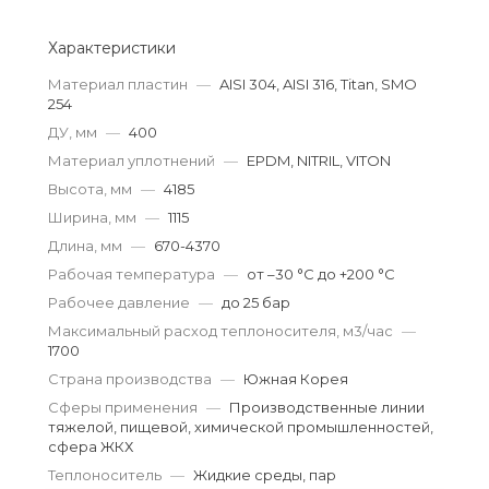
Характеристики
Материал пластин
—
AISI 304, AISI 316, Titan, SMO
254
ДУ, мм
—
400
Материал уплотнений
—
EPDM, NITRIL, VITON
Высота, мм
—
4185
Ширина, мм
—
1115
Длина, мм
—
670-4370
Рабочая температура
—
от –30 °С до +200 °С
Рабочее давление
—
до 25 бар
Максимальный расход теплоносителя, м3/час
—
1700
Страна производства
—
Южная Корея
Сферы применения
—
Производственные линии
тяжелой, пищевой, химической промышленностей,
сфера ЖКХ
Теплоноситель
—
Жидкие среды, пар