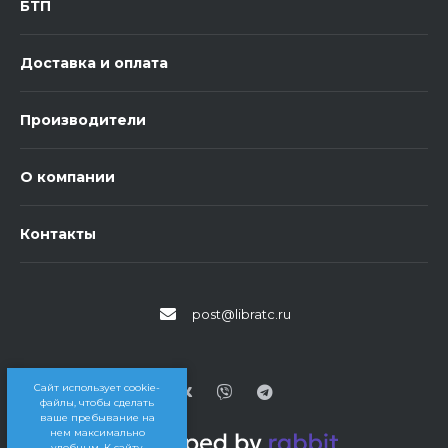
БТП
Доставка и оплата
Производители
О компании
Контакты
post@libratc.ru
Сайт использует cookie-
файлы, чтобы сделать
ваше пребывание на
нем максимально
удобным. К cайту