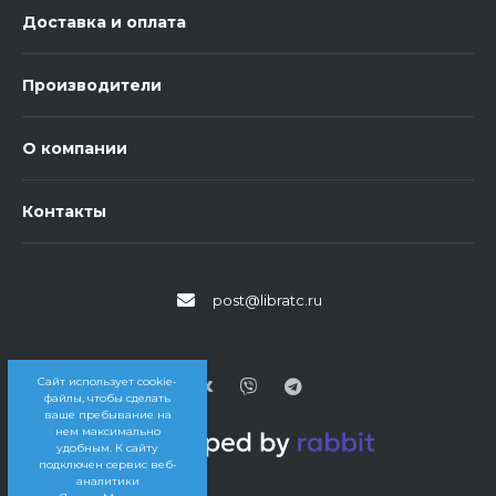
Доставка и оплата
Производители
О компании
Контакты
post@libratc.ru
Сайт использует cookie-
файлы, чтобы сделать
ваше пребывание на
нем максимально
удобным. К cайту
подключен сервис веб-
аналитики