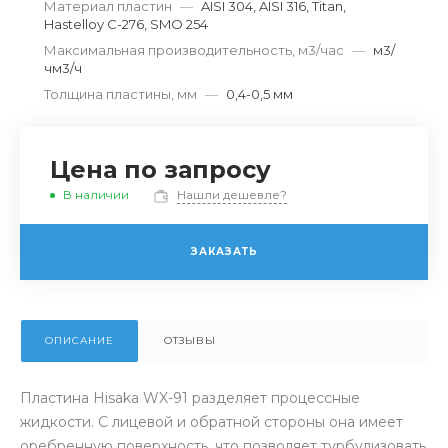
Материал пластин
—
AISI 304, AISI 316, Titan,
Hastelloy C-276, SMO 254
Максимальная производительность, м3/час
—
м3/
чм3/ч
Толщина пластины, мм
—
0,4-0,5 мм
Цена по запросу
В наличии
Нашли дешевле?
ЗАКАЗАТЬ
ОПИСАНИЕ
ОТЗЫВЫ
Пластина Hisaka WX-91 разделяет процессные
жидкости. С лицевой и обратной стороны она имеет
оребренную поверхность, что позволяет турбулизовать