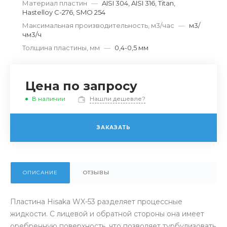
Материал пластин
—
AISI 304, AISI 316, Titan,
Hastelloy C-276, SMO 254
Максимальная производительность, м3/час
—
м3/
чм3/ч
Толщина пластины, мм
—
0,4-0,5 мм
Цена по запросу
В наличии
Нашли дешевле?
ЗАКАЗАТЬ
ОПИСАНИЕ
ОТЗЫВЫ
Пластина Hisaka WX-53 разделяет процессные
жидкости. С лицевой и обратной стороны она имеет
оребренную поверхность, что позволяет турбулизовать