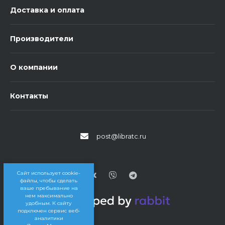
Доставка и оплата
Производители
О компании
Контакты
post@libratc.ru
Сайт использует cookie-
файлы, чтобы сделать
ваше пребывание на
нем максимально
удобным. К cайту
подключен сервис веб-
аналитики