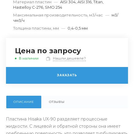
Материал пластин
—
AISI 304, AISI 316, Titan,
Hastelloy C-276, SMO 254
Максимальная производительность, м3/час
—
м3/
чм3/ч
Толщина пластины, мм
—
0,4-0,5 мм
Цена по запросу
В наличии
Нашли дешевле?
ЗАКАЗАТЬ
ОПИСАНИЕ
ОТЗЫВЫ
Пластина Hisaka UX-90 разделяет процессные
жидкости. С лицевой и обратной стороны она имеет
оребренную поверхность, что позволяет турбулизовать