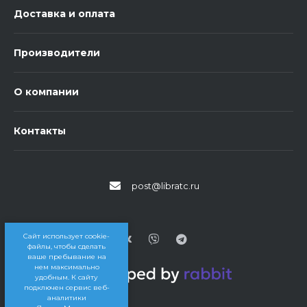
Доставка и оплата
Производители
О компании
Контакты
post@libratc.ru
Сайт использует cookie-
файлы, чтобы сделать
ваше пребывание на
нем максимально
удобным. К cайту
подключен сервис веб-
аналитики