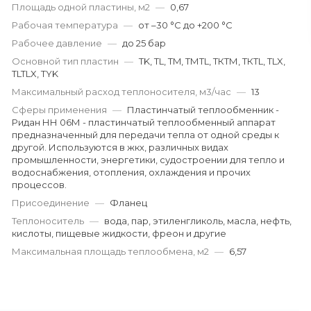
Площадь одной пластины, м2
—
0,67
Рабочая температура
—
от –30 °С до +200 °С
Рабочее давление
—
до 25 бар
Основной тип пластин
—
TK, TL, TM, ТМTL, ТКТМ, ТКТL, TLX,
TLTLX, TYK
Максимальный расход теплоносителя, м3/час
—
13
Сферы применения
—
Пластинчатый теплообменник -
Ридан НН 06М - пластинчатый теплообменный аппарат
предназначенный для передачи тепла от одной среды к
другой. Используются в жкх, различных видах
промышленности, энергетики, судостроении для тепло и
водоснабжения, отопления, охлаждения и прочих
процессов.
Присоединение
—
Фланец
Теплоноситель
—
вода, пар, этиленгликоль, масла, нефть,
кислоты, пищевые жидкости, фреон и другие
Максимальная площадь теплообмена, м2
—
6,57