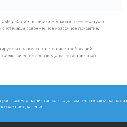
 06М работает в широком диапазон температур и
х системах, а современное красочное покрытие,
тируется полным соответствием требований
нтролю качества производства, аттестованной
расскажем о наших товарах, сделаем технический расчет и
альное предложение!