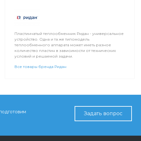
Пластинчатый теплообменник Ридан - универсальное
устройство. Одна и та же типомодель
теплообменного аппарата может иметь разное
количество пластин в зависимости от технических
условий и решаемой задачи.
Все товары бренда Ридан
 подготовим
Задать вопрос