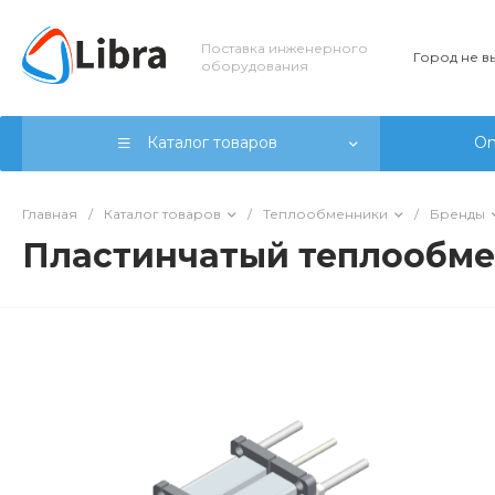
Поставка инженерного
Город не 
оборудования
Каталог товаров
On
Главная
/
Каталог товаров
/
Теплообменники
/
Бренды
Пластинчатый теплообме