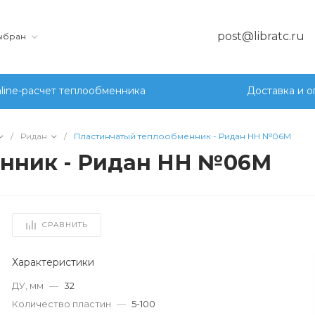
post@libratc.ru
выбран
line-расчет теплообменника
Доставка и о
/
Ридан
/
Пластинчатый теплообменник - Ридан НН №06М
нник - Ридан НН №06М
СРАВНИТЬ
Характеристики
ДУ, мм
—
32
Количество пластин
—
5-100