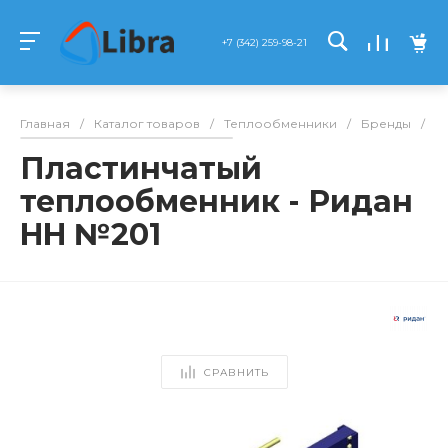
+7 (342) 259-98-21
Главная
/
Каталог товаров
/
Теплообменники
/
Бренды
/
Р
Пластинчатый
теплообменник - Ридан
HH №201
СРАВНИТЬ