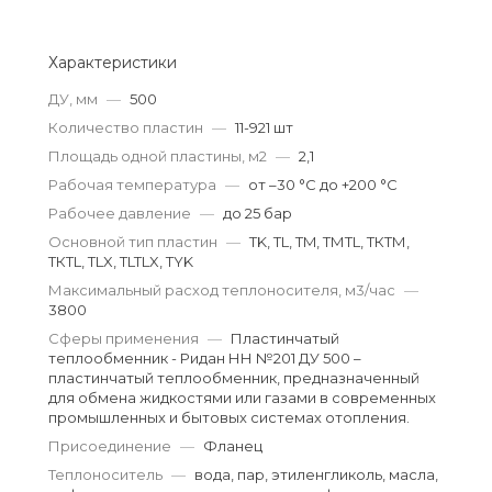
Характеристики
ДУ, мм
—
500
Количество пластин
—
11-921 шт
Площадь одной пластины, м2
—
2,1
Рабочая температура
—
от –30 °С до +200 °С
Рабочее давление
—
до 25 бар
Основной тип пластин
—
TK, TL, TM, ТМTL, ТКТМ,
ТКТL, TLX, TLTLX, TYK
Максимальный расход теплоносителя, м3/час
—
3800
Сферы применения
—
Пластинчатый
теплообменник - Ридан НН №201 ДУ 500 –
пластинчатый теплообменник, предназначенный
для обмена жидкостями или газами в современных
промышленных и бытовых системах отопления.
Присоединение
—
Фланец
Теплоноситель
—
вода, пар, этиленгликоль, масла,