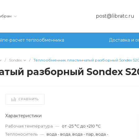
post@libratc.ru
выбран
line-расчет теплообменника
Доставка и о
/
Sondex
/
Теплообменник пластинчатый разборный Sondex S2
атый разборный Sondex S2
СРАВНИТЬ
Характеристики
Рабочая температура
—
от -25 °С до +210 °С
Теплоноситель
—
вода - вода, вода - пар, вода -