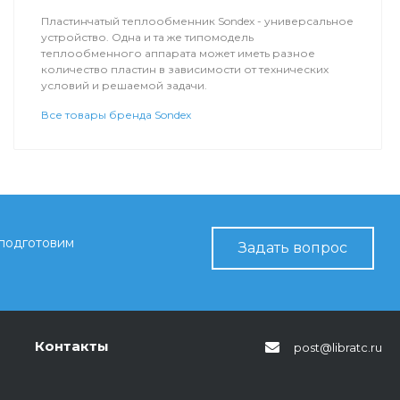
Пластинчатый теплообменник Sondex - универсальное
устройство. Одна и та же типомодель
теплообменного аппарата может иметь разное
количество пластин в зависимости от технических
условий и решаемой задачи.
Все товары бренда Sondex
 подготовим
Задать вопрос
Контакты
post@libratc.ru