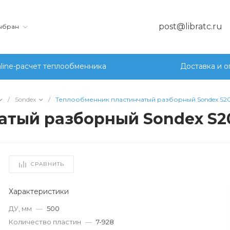
post@libratc.ru
выбран
line-расчет теплообменника
Доставка и о
/
Sondex
/
Теплообменник пластинчатый разборный Sondex S20
атый разборный Sondex S2
СРАВНИТЬ
Характеристики
ДУ, мм
—
500
Количество пластин
—
7-928