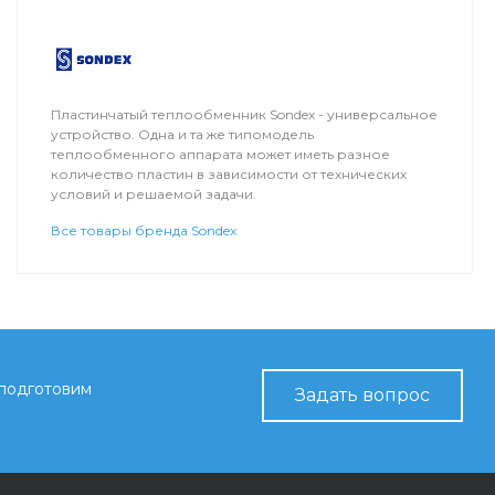
Пластинчатый теплообменник Sondex - универсальное
устройство. Одна и та же типомодель
теплообменного аппарата может иметь разное
количество пластин в зависимости от технических
условий и решаемой задачи.
Все товары бренда Sondex
 подготовим
Задать вопрос