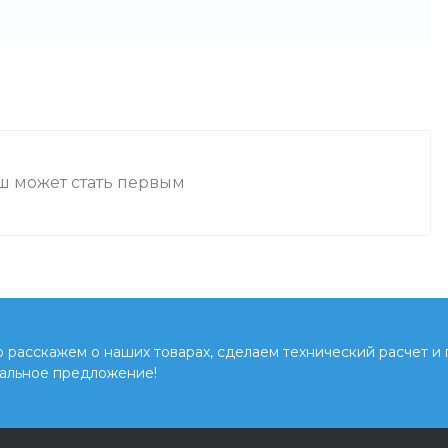
аш может стать первым
расскажем о наших товарах, сделаем технический расчет и
альное предложение!