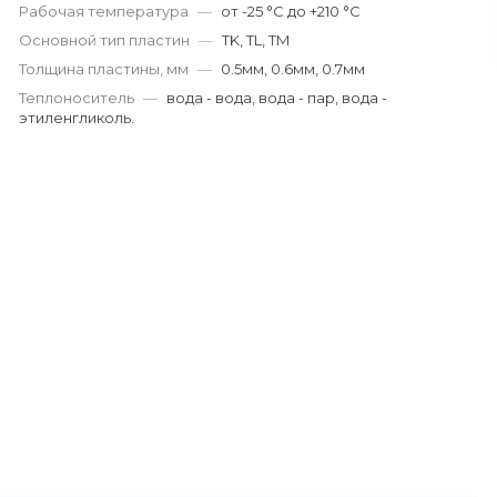
Рабочая температура
—
от -25 °С до +210 °С
Основной тип пластин
—
TK, TL, TM
Толщина пластины, мм
—
0.5мм, 0.6мм, 0.7мм
Теплоноситель
—
вода - вода, вода - пар, вода -
этиленгликоль.