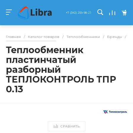
+7 (342) 259-98-21
Главная
/
Каталог товаров
/
Теплообменники
/
Бренды
/
Т
Теплообменник
пластинчатый
разборный
ТЕПЛОКОНТРОЛЬ ТПР
0.13
СРАВНИТЬ