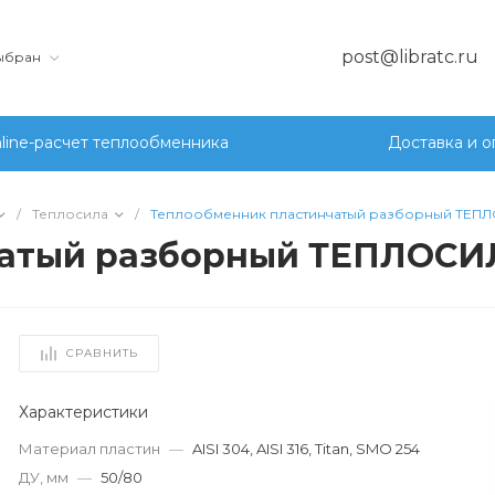
post@libratc.ru
выбран
line-расчет теплообменника
Доставка и о
/
Теплосила
/
Теплообменник пластинчатый разборный ТЕПЛ
атый разборный ТЕПЛОСИЛ
СРАВНИТЬ
Характеристики
Материал пластин
—
AISI 304, AISI 316, Titan, SMO 254
ДУ, мм
—
50/80