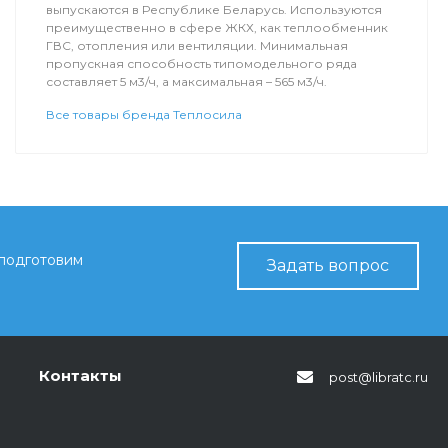
выпускаются в Республике Беларусь. Используются
преимущественно в сфере ЖКХ, как теплообменник
ГВС, отопления или вентиляции. Минимальная
пропускная способность типомодельного ряда
составляет 5 м3/ч, а максимальная – 565 м3/ч.
Все товары бренда Теплосила
 подготовим
Задать вопрос
Контакты
post@libratc.ru