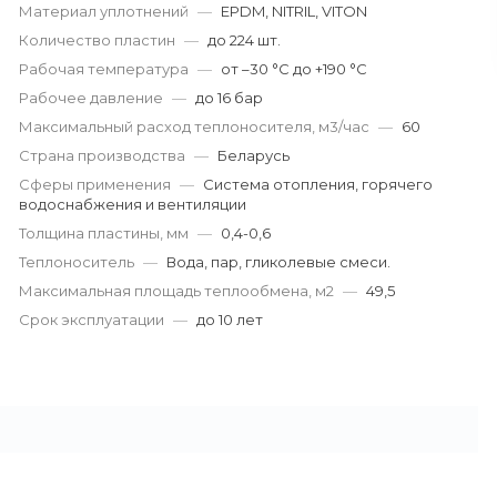
Материал уплотнений
—
EPDM, NITRIL, VITON
Количество пластин
—
до 224 шт.
Рабочая температура
—
от –30 °С до +190 °С
Рабочее давление
—
до 16 бар
Максимальный расход теплоносителя, м3/час
—
60
Страна производства
—
Беларусь
Сферы применения
—
Система отопления, горячего
водоснабжения и вентиляции
Толщина пластины, мм
—
0,4-0,6
Теплоноситель
—
Вода, пар, гликолевые смеси.
Максимальная площадь теплообмена, м2
—
49,5
Срок эксплуатации
—
до 10 лет