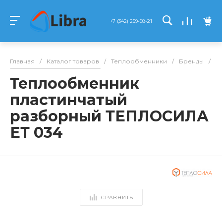
+7 (342) 259-98-21
Главная
/
Каталог товаров
/
Теплообменники
/
Бренды
/
Т
Теплообменник
пластинчатый
разборный ТЕПЛОСИЛА
ЕТ 034
СРАВНИТЬ