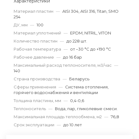
Характеристики
Материал пластин
—
AISI 304, AISI 316, Titan, SMO
254
ДУ, мм
—
100
Материал уплотнений
—
EPDM, NITRIL, VITON
Количество пластин
—
до 228 шт.
Рабочая температура
—
от –30 °С до +190 °С
Рабочее давление
—
до 16 бар
Максимальный расход теплоносителя, м3/час
—
140
Страна производства
—
Беларусь
Сферы применения
—
Система отопления,
горячего водоснабжения и вентиляции
Толщина пластины, мм
—
0,4-0,6
Теплоноситель
—
Вода, пар, гликолевые смеси.
Максимальная площадь теплообмена, м2
—
76,8
Срок эксплуатации
—
до 10 лет