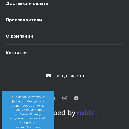
Доставка и оплата
Производители
О компании
Контакты
post@libratc.ru
Сайт использует cookie-
файлы, чтобы сделать
ваше пребывание на
нем максимально
удобным. К cайту
подключен сервис веб-
аналитики
Яндекс.Метрика,