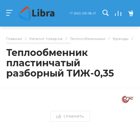
+7 (342) 259-98-21
Главная
/
Каталог товаров
/
Теплообменники
/
Бренды
/
Т
Теплообменник
пластинчатый
разборный ТИЖ-0,35
СРАВНИТЬ