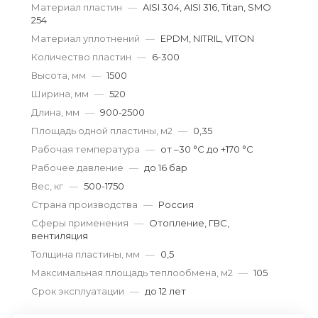
Материал пластин
—
AISI 304, AISI 316, Titan, SMO
254
Материал уплотнений
—
EPDM, NITRIL, VITON
Количество пластин
—
6-300
Высота, мм
—
1500
Ширина, мм
—
520
Длина, мм
—
900-2500
Площадь одной пластины, м2
—
0,35
Рабочая температура
—
от –30 °С до +170 °С
Рабочее давление
—
до 16 бар
Вес, кг
—
500-1750
Страна производства
—
Россия
Сферы применения
—
Отопление, ГВС,
вентиляция
Толщина пластины, мм
—
0,5
Максимальная площадь теплообмена, м2
—
105
Срок эксплуатации
—
до 12 лет