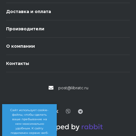
Доставка и оплата
Производители
О компании
Контакты
post@libratc.ru
Сайт использует cookie-
файлы, чтобы сделать
ваше пребывание на
нем максимально
удобным. К cайту
подключен сервис веб-